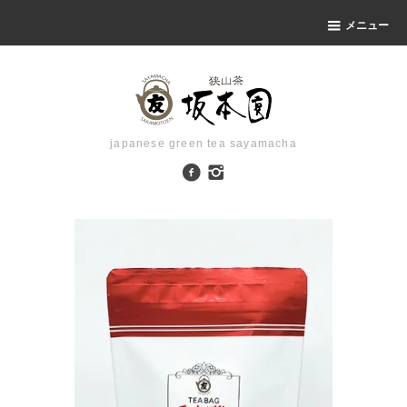
メニュー
japanese green tea sayamacha