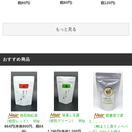
税80円)
税80円)
税120円)
もっと見る
おすすめ商品
深蒸し玉露
焙煎和紅茶
図書室で君
《焙煎グリーン》 80g
《焙煎レッド》 60g
と、、、。
864円(本体800円、税64
（棒ほうじ茶ティーバ
1,296円(本体1,200円、
円)
ッグ）３g×１５個入