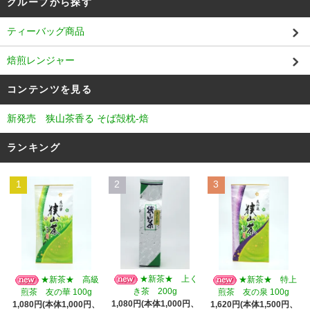
グループから探す
ティーバッグ商品
焙煎レンジャー
コンテンツを見る
新発売 狭山茶香る そば殻枕‐焙
ランキング
1
2
3
★新茶★ 上く
★新茶★ 高級
★新茶★ 特上
き茶 200g
煎茶 友の華 100g
煎茶 友の泉 100g
1,080円(本体1,000円、
1,080円(本体1,000円、
1,620円(本体1,500円、