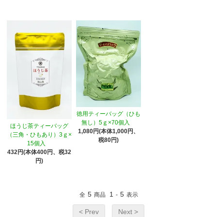
徳用ティーバッグ（ひも
無し）5ｇ×70個入
ほうじ茶ティーバッグ
1,080円(本体1,000円、
（三角・ひもあり）3ｇ×
税80円)
15個入
432円(本体400円、税32
円)
5
1
5
全
商品
-
表示
< Prev
Next >