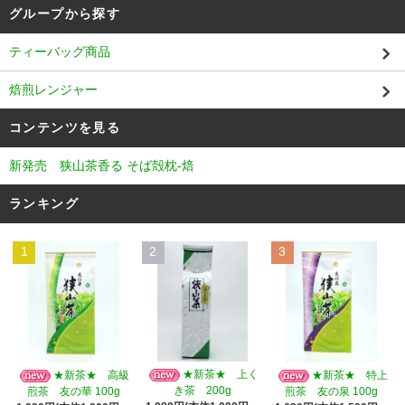
グループから探す
ティーバッグ商品
焙煎レンジャー
コンテンツを見る
新発売 狭山茶香る そば殻枕‐焙
ランキング
1
2
3
★新茶★ 上く
★新茶★ 高級
★新茶★ 特上
き茶 200g
煎茶 友の華 100g
煎茶 友の泉 100g