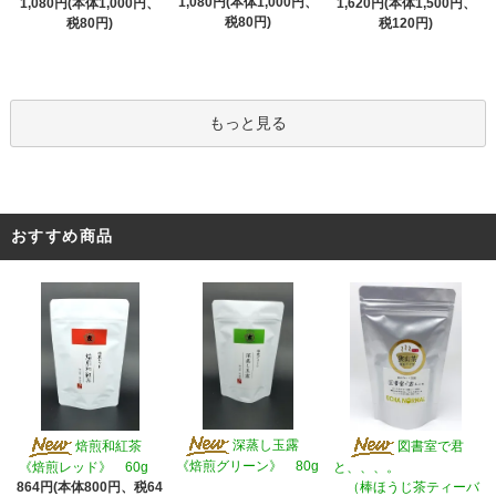
1,080円(本体1,000円、
1,080円(本体1,000円、
1,620円(本体1,500円、
税80円)
税80円)
税120円)
もっと見る
おすすめ商品
深蒸し玉露
焙煎和紅茶
図書室で君
《焙煎グリーン》 80g
《焙煎レッド》 60g
と、、、。
864円(本体800円、税64
（棒ほうじ茶ティーバ