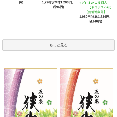
1,296円(本体1,200円、
円)
ッグ）３g×１５個入
税96円)
【ネコポス不可】
【割引対象外】
1,980円(本体1,834円、
税146円)
もっと見る