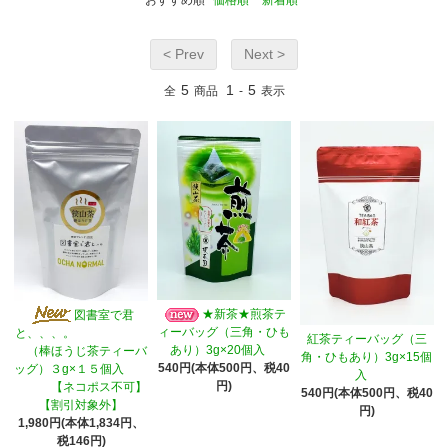
おすすめ順
価格順
新着順
< Prev
Next >
5
1
5
全
商品
-
表示
★新茶★煎茶テ
図書室で君
ィーバッグ（三角・ひも
と、、、。
紅茶ティーバッグ（三
あり）3g×20個入
（棒ほうじ茶ティーバ
角・ひもあり）3g×15個
540円(本体500円、税40
ッグ）３g×１５個入
入
円)
【ネコポス不可】
540円(本体500円、税40
【割引対象外】
円)
1,980円(本体1,834円、
税146円)