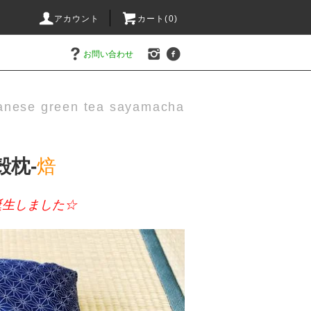
アカウント
カート(0)
お問い合わせ
anese green tea sayamacha
殻枕‐
焙
生しました☆