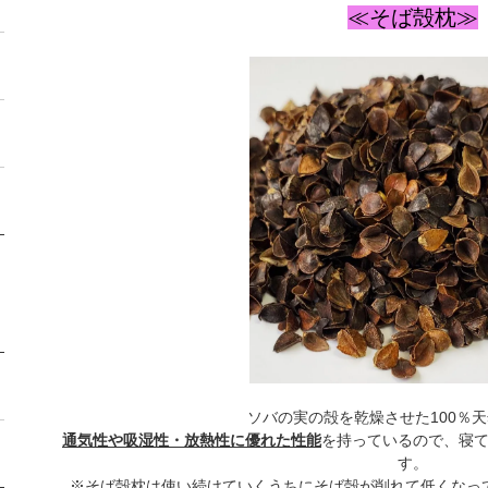
≪そば殻枕≫
ソバの実の殻を乾燥させた100％
通気性や吸湿性・放熱性に優れた性能
を持っているので、寝
す。
※そば殻枕は使い続けていくうちにそば殻が削れて低くなっ