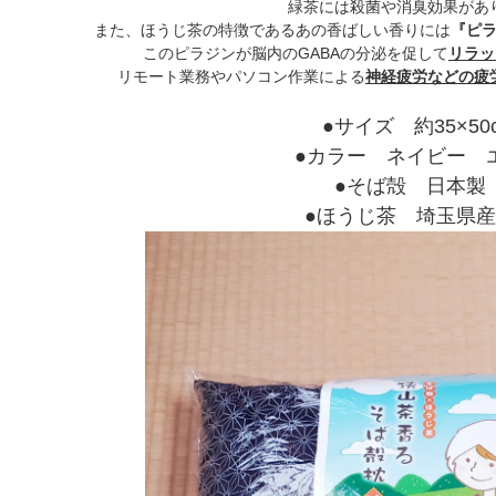
緑茶には殺菌や消臭効果があ
また、ほうじ茶の特徴であるあの香ばしい香りには
『ピ
このピラジンが脳内のGABAの分泌を促して
リラッ
リモート業務やパソコン作業による
神経疲労などの疲
●サイズ 約35×50
●カラー ネイビー 
●そば殻 日本
●ほうじ茶 埼玉県産