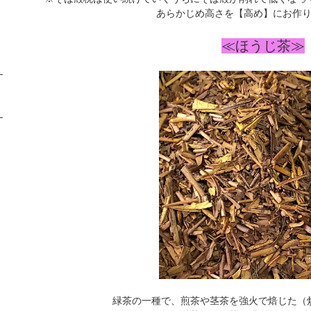
あらかじめ高さを【高め】にお作
≪ほうじ茶≫
緑茶の一種で、煎茶や茎茶を強火で焙じた（