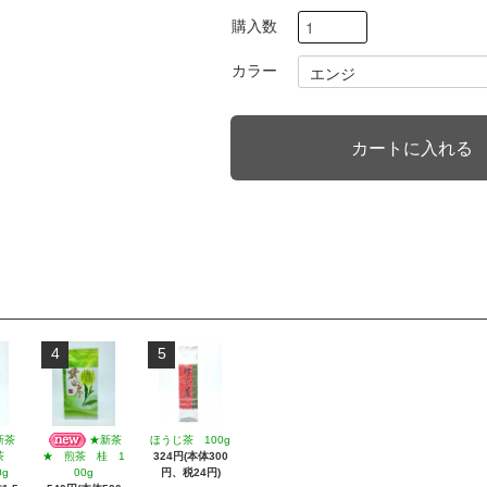
購入数
カラー
4
5
新茶
★新茶
ほうじ茶 100g
324円(本体300
煎茶
★ 煎茶 桂 1
円、税24円)
0g
00g