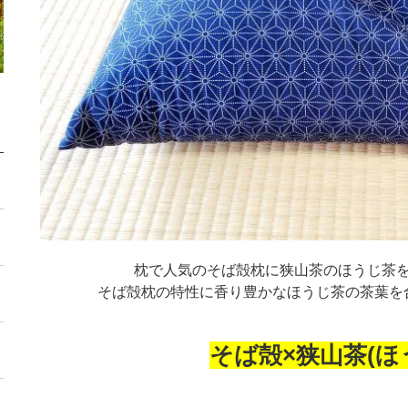
枕で人気のそば殻枕に狭山茶のほうじ茶
そば殻枕の特性に香り豊かなほうじ茶の茶葉を
そば殻
×
狭山茶(ほ