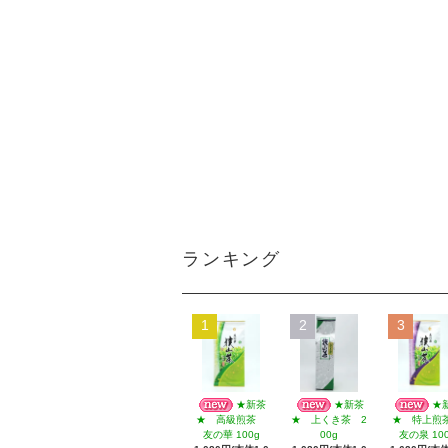
ランキング
1
2
3
★新茶
★新茶
★
★ 高級煎茶
★ 上くき茶 2
★ 特上
友の華 100g
00g
友の泉 10