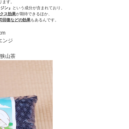
ります。
ラジン』
という成分が含まれており、
クス効果
が期待できるほか、
労回復などの効果
もあるんです。
cm
エンジ
製
狭山茶